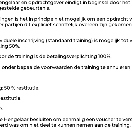
gelaar en opdrachtgever eindigt in beginsel door het
gestelde gebeurtenis.
jvingen is het in principe niet mogelijk om een opdracht 
r partijen dit expliciet schriftelijk overeen zijn gekom
ividuele inschrijving (standaard training) is mogelijk tot
ting 50%.
oor de training is de betalingsverplichting 100%.
om onder bepaalde voorwaarden de training te annuleren
 50 % restitutie.
estitutie.
e.
eke Hengelaar besluiten om eenmalig een voucher te ver
erd was om niet deel te kunnen nemen aan de training. 