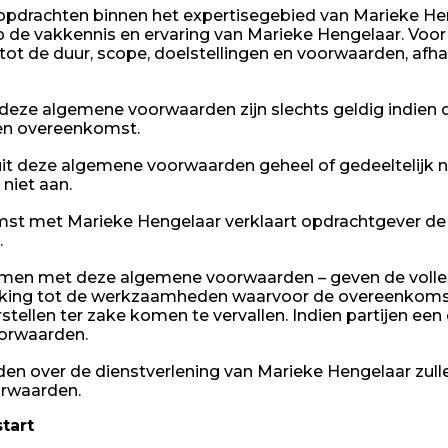
jke opdrachten binnen het expertisegebied van Marieke He
 de vakkennis en ervaring van Marieke Hengelaar. Voor 
t de duur, scope, doelstellingen en voorwaarden, afha
deze algemene voorwaarden zijn slechts geldig indien dez
een overeenkomst.
it deze algemene voorwaarden geheel of gedeeltelijk nie
niet aan.
omst met Marieke Hengelaar verklaart opdrachtgever d
.
men met deze algemene voorwaarden – geven de volled
ing tot de werkzaamheden waarvoor de overeenkomst is
ellen ter zake komen te vervallen. Indien partijen een
oorwaarden.
n over de dienstverlening van Marieke Hengelaar zull
orwaarden.
tart