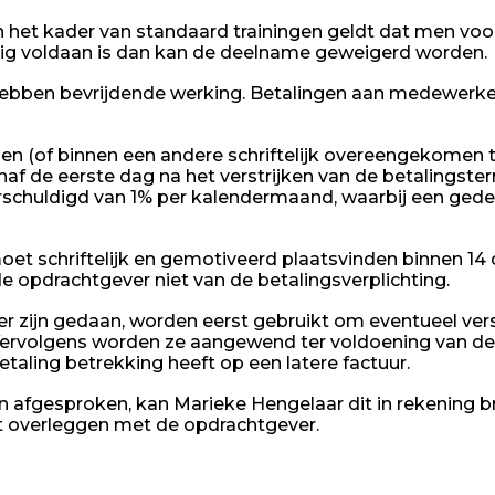
n het kader van standaard trainingen geldt dat men voor
ijdig voldaan is dan kan de deelname geweigerd worden.
bben bevrijdende werking. Betalingen aan medewerkers,
agen (of binnen een andere schriftelijk overeengekomen
af de eerste dag na het verstrijken van de betalingste
rschuldigd van 1% per kalendermaand, waarbij een ged
oet schriftelijk en gemotiveerd plaatsvinden binnen 1
e opdrachtgever niet van de betalingsverplichting.
r zijn gedaan, worden eerst gebruikt om eventueel ver
Vervolgens worden ze aangewend ter voldoening van de 
taling betrekking heeft op een latere factuur.
afgesproken, kan Marieke Hengelaar dit in rekening br
st overleggen met de opdrachtgever.