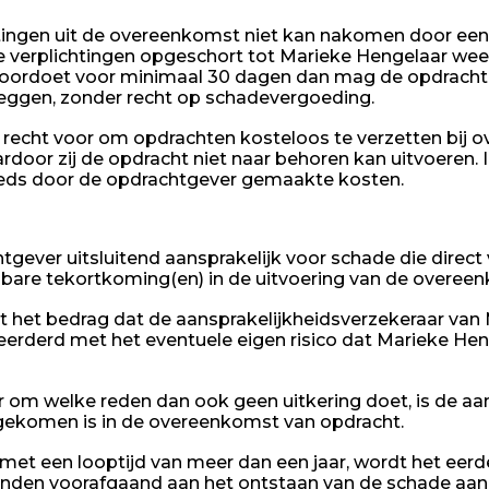
htingen uit de overeenkomst niet kan nakomen door een
 verplichtingen opgeschort tot Marieke Hengelaar weer i
h voordoet voor minimaal 30 dagen dan mag de opdrach
opzeggen, zonder recht op schadevergoeding.
 recht voor om opdrachten kosteloos te verzetten bij
ardoor zij de opdracht niet naar behoren kan uitvoeren. I
reeds door de opdrachtgever gemaakte kosten.
gever uitsluitend aansprakelijk voor schade die direct v
are tekortkoming(en) in de uitvoering van de overee
ot het bedrag dat de aansprakelijkheidsverzekeraar van
eerderd met het eventuele eigen risico dat Marieke Hen
r om welke reden dan ook geen uitkering doet, is de aa
gekomen is in de overeenkomst van opdracht.
met een looptijd van meer dan een jaar, wordt het ee
anden voorafgaand aan het ontstaan van de schade aan 