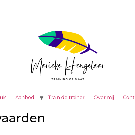
uis
Aanbod
Train de trainer
Over mij
Cont
waarden